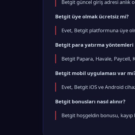
Betgit güncel giriş adresi anlık
Betgit üye olmak ücretsiz mi?
Evet, Betgit platformuna üye ol
Betgit para yatırma yöntemleri 
Betgit Papara, Havale, Paycell, K
Betgit mobil uygulaması var mı
Evet, Betgit iOS ve Android ciha
Betgit bonusları nasıl alınır?
Betgit hoşgeldin bonusu, kayıp 