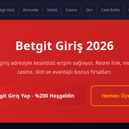
git Giriş
Bonuslar
Mobil
Casino
Slot
Canlı Bahis
Betgit Giriş 2026
giriş adresiyle kesintisiz erişim sağlayın. Resmi link, 
casino, slot ve avantajlı bonus fırsatları.
git Giriş Yap - %200 Hoşgeldin
Hemen Üye