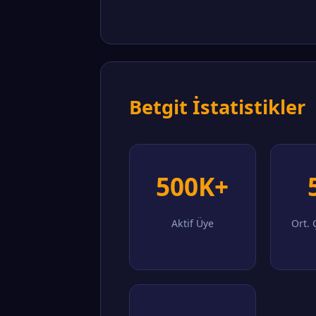
Betgit İstatistikler
500K+
Aktif Üye
Ort.