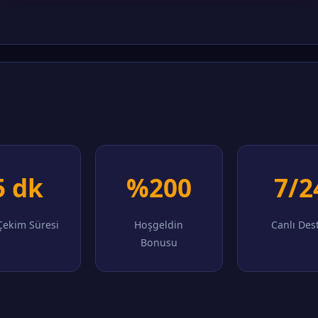
5 dk
%200
7/2
 Çekim Süresi
Hoşgeldin
Canlı Des
Bonusu