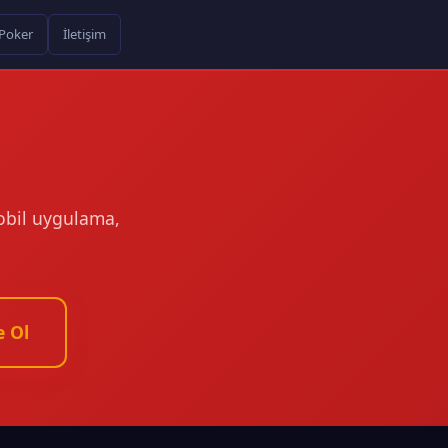
Poker
İletişim
mobil uygulama,
 Ol