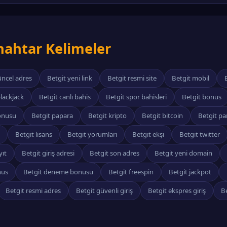
Anahtar Kelimeler
üncel adres
Betgit yeni link
Betgit resmi site
Betgit mobil
lackjack
Betgit canlı bahis
Betgit spor bahisleri
Betgit bonus
bonusu
Betgit papara
Betgit kripto
Betgit bitcoin
Betgit pa
Betgit lisans
Betgit yorumları
Betgit ekşi
Betgit twitter
yıt
Betgit giriş adresi
Betgit son adres
Betgit yeni domain
nus
Betgit deneme bonusu
Betgit freespin
Betgit jackpot
Betgit resmi adres
Betgit güvenli giriş
Betgit ekspres giriş
Be