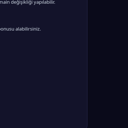
in değişikliği yapılabilir.
nusu alabilirsiniz.