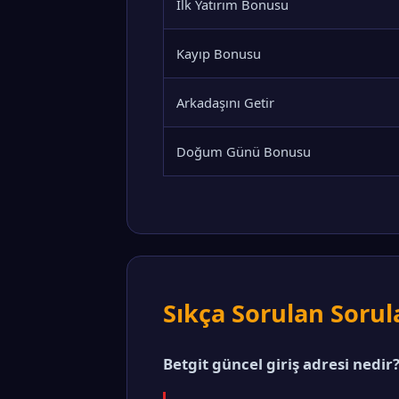
İlk Yatırım Bonusu
Kayıp Bonusu
Arkadaşını Getir
Doğum Günü Bonusu
Sıkça Sorulan Sorul
Betgit güncel giriş adresi nedir