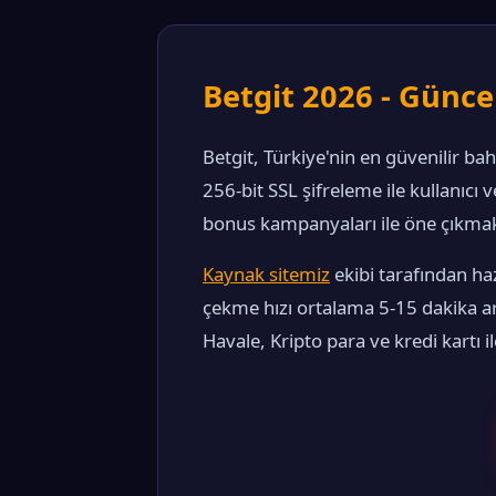
Betgit 2026 - Güncel
Betgit, Türkiye'nin en güvenilir bah
256-bit SSL şifreleme ile kullanıcı 
bonus kampanyaları ile öne çıkmak
Kaynak sitemiz
ekibi tarafından ha
çekme hızı ortalama 5-15 dakika a
Havale, Kripto para ve kredi kartı i