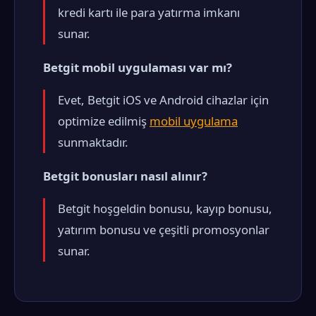
kredi kartı ile para yatırma imkanı
sunar.
Betgit mobil uygulaması var mı?
Evet, Betgit iOS ve Android cihazlar için
optimize edilmiş
mobil uygulama
sunmaktadır.
Betgit bonusları nasıl alınır?
Betgit hoşgeldin bonusu, kayıp bonusu,
yatırım bonusu ve çeşitli promosyonlar
sunar.