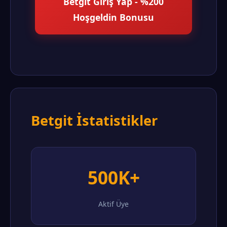
Betgit Giriş Yap - %200
Hoşgeldin Bonusu
Betgit İstatistikler
500K+
Aktif Üye