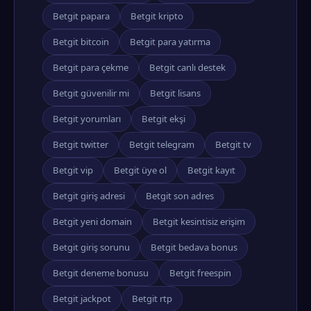
Betgit papara
Betgit kripto
Betgit bitcoin
Betgit para yatırma
Betgit para çekme
Betgit canlı destek
Betgit güvenilir mi
Betgit lisans
Betgit yorumları
Betgit ekşi
Betgit twitter
Betgit telegram
Betgit tv
Betgit vip
Betgit üye ol
Betgit kayıt
Betgit giriş adresi
Betgit son adres
Betgit yeni domain
Betgit kesintisiz erişim
Betgit giriş sorunu
Betgit bedava bonus
Betgit deneme bonusu
Betgit freespin
Betgit jackpot
Betgit rtp