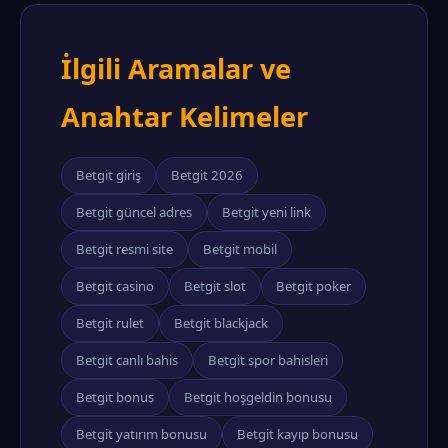
İlgili Aramalar ve
Anahtar Kelimeler
Betgit giriş
Betgit 2026
Betgit güncel adres
Betgit yeni link
Betgit resmi site
Betgit mobil
Betgit casino
Betgit slot
Betgit poker
Betgit rulet
Betgit blackjack
Betgit canlı bahis
Betgit spor bahisleri
Betgit bonus
Betgit hoşgeldin bonusu
Betgit yatırım bonusu
Betgit kayıp bonusu