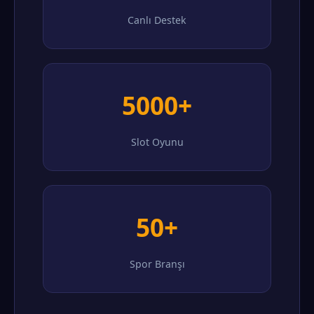
Canlı Destek
5000+
Slot Oyunu
50+
Spor Branşı