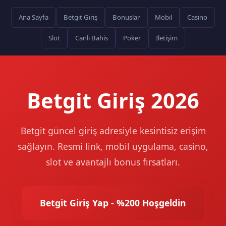
Ana Sayfa
Betgit Giriş
Bonuslar
Mobil
Casino
Slot
Canlı Bahis
Poker
İletişim
Betgit Giriş 2026
Betgit güncel giriş adresiyle kesintisiz erişim
sağlayın. Resmi link, mobil uygulama, casino,
slot ve avantajlı bonus fırsatları.
Betgit Giriş Yap - %200 Hoşgeldin