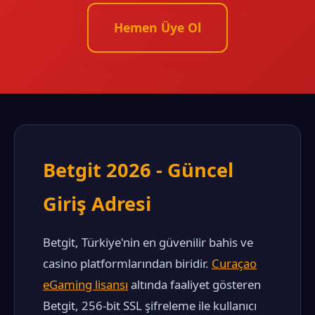
Hemen Üye Ol
Betgit 2026 - Güncel
Giriş Adresi
Betgit, Türkiye'nin en güvenilir bahis ve
casino platformlarından biridir.
Curaçao
eGaming lisansı
altında faaliyet gösteren
Betgit, 256-bit SSL şifreleme ile kullanıcı