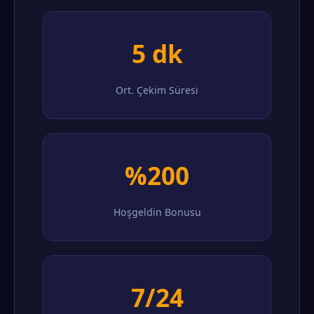
5 dk
Ort. Çekim Süresi
%200
Hoşgeldin Bonusu
7/24