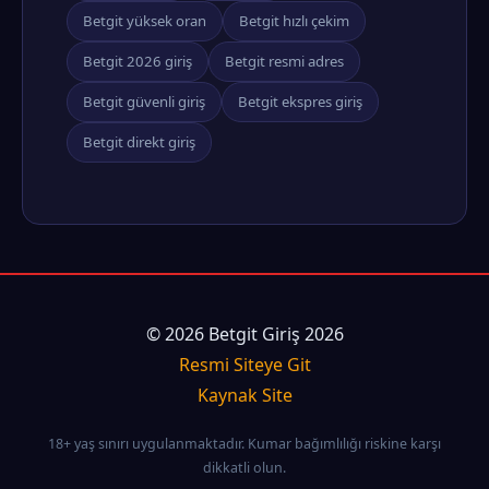
Betgit yüksek oran
Betgit hızlı çekim
Betgit 2026 giriş
Betgit resmi adres
Betgit güvenli giriş
Betgit ekspres giriş
Betgit direkt giriş
© 2026 Betgit Giriş 2026
Resmi Siteye Git
Kaynak Site
18+ yaş sınırı uygulanmaktadır. Kumar bağımlılığı riskine karşı
dikkatli olun.